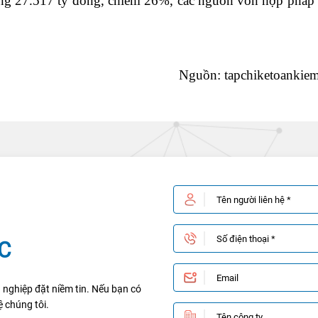
ng 27.517 tỷ đồng, chiếm 26%, các nguồn vốn hợp pháp
Nguồn: tapchiketoankie
AC
 nghiệp đặt niềm tin. Nếu bạn có
ệ chúng tôi.