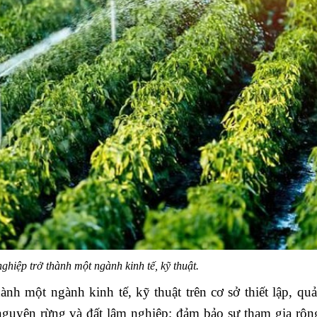
hiệp trở thành một ngành kinh tế, kỹ thuật.
nh một ngành kinh tế, kỹ thuật trên cơ sở thiết lập, quả
 nguyên rừng và đất lâm nghiệp; đảm bảo sự tham gia rộng