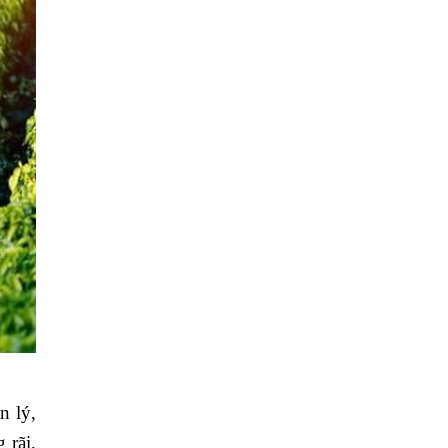
n lý,
 rãi,