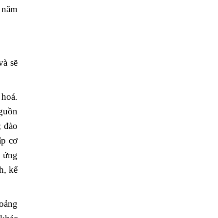
n năm
và sẽ
 hoá.
nguồn
; đào
ấp cơ
p ứng
h, kế
hoảng