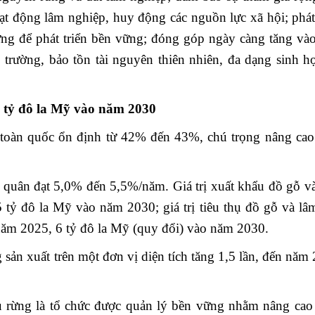
oạt động lâm nghiệp, huy động các nguồn lực xã hội; phá
a rừng để phát triển bền vững; đóng góp ngày càng tăng và
ôi trường, bảo tồn tài nguyên thiên nhiên, đa dạng sinh h
5 tỷ đô la Mỹ vào năm 2030
g toàn quốc ổn định từ 42% đến 43%, chú trọng nâng cao
nh quân đạt 5,0% đến 5,5%/năm. Giá trị xuất khẩu đồ gỗ v
tỷ đô la Mỹ vào năm 2030; giá trị tiêu thụ đồ gỗ và lâ
 năm 2025, 6 tỷ đô la Mỹ (quy đổi) vào năm 2030.
 sản xuất trên một đơn vị diện tích tăng 1,5 lần, đến năm
ủ rừng là tổ chức được quản lý bền vững nhằm nâng cao