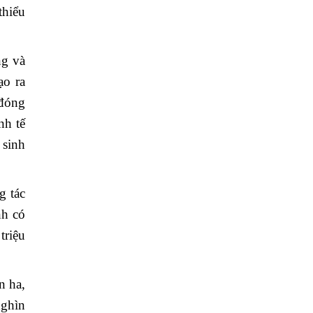
thiểu
ng và
ạo ra
 đóng
nh tế
 sinh
g tác
nh có
triệu
n ha,
nghìn