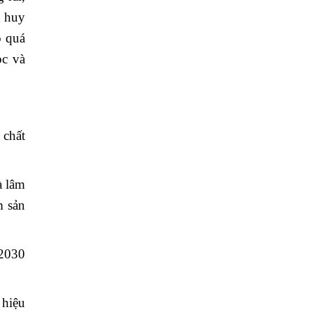
t huy
o quá
ọc và
 chất
à lâm
m sản
 2030
 hiệu