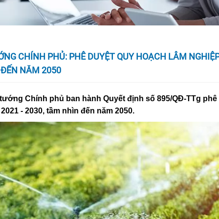
ƯỚNG CHÍNH PHỦ: PHÊ DUYỆT QUY HOẠCH LÂM NGHIỆ
N ĐẾN NĂM 2050
hủ tướng Chính phủ ban hành Quyết định số 895/QĐ-TTg phê
2021 - 2030, tầm nhìn đến năm 2050.