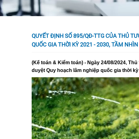
QUYẾT ĐỊNH SỐ 895/QĐ-TTG CỦA THỦ T
QUỐC GIA THỜI KỲ 2021 - 2030, TẦM NHÌ
(Kế toán & Kiểm toán) - Ngày 24/08/2024, T
duyệt Quy hoạch lâm nghiệp quốc gia thời kỳ 