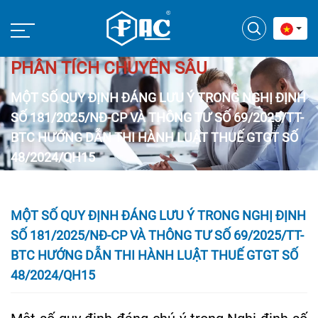
PHÂN TÍCH CHUYÊN SÂU
MỘT SỐ QUY ĐỊNH ĐÁNG LƯU Ý TRONG NGHỊ ĐỊNH
SỐ 181/2025/NĐ-CP VÀ THÔNG TƯ SỐ 69/2025/TT-
BTC HƯỚNG DẪN THI HÀNH LUẬT THUẾ GTGT SỐ
48/2024/QH15
MỘT SỐ QUY ĐỊNH ĐÁNG LƯU Ý TRONG NGHỊ ĐỊNH
SỐ 181/2025/NĐ-CP VÀ THÔNG TƯ SỐ 69/2025/TT-
BTC HƯỚNG DẪN THI HÀNH LUẬT THUẾ GTGT SỐ
48/2024/QH15