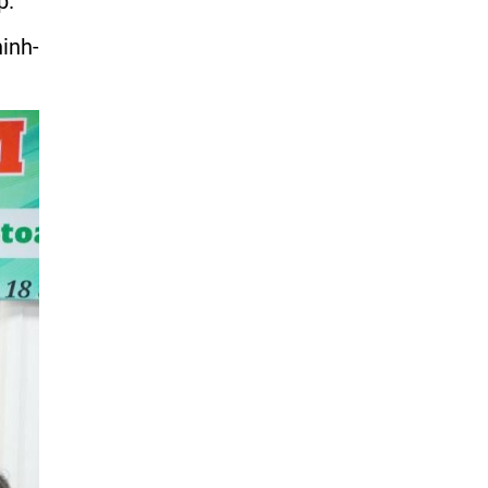
p.
inh-