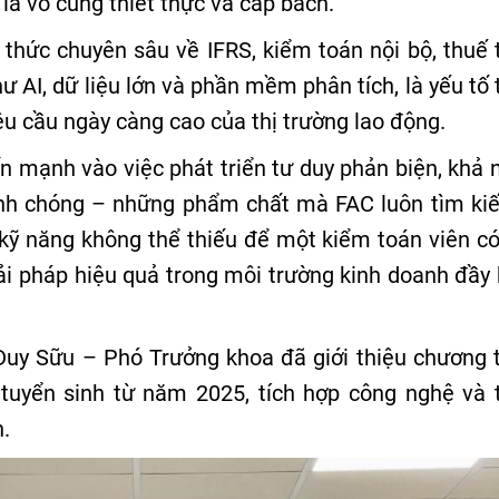
là vô cùng thiết thực và cấp bách.
n thức chuyên sâu về IFRS, kiểm toán nội bộ, thuế 
ư AI, dữ liệu lớn và phần mềm phân tích, là yếu tố
u cầu ngày càng cao của thị trường lao động.
ấn mạnh vào việc phát triển tư duy phản biện, khả 
hanh chóng – những phẩm chất mà FAC luôn tìm ki
kỹ năng không thể thiếu để một kiểm toán viên có
ải pháp hiệu quả trong môi trường kinh doanh đầy 
Duy Sữu – Phó Trưởng khoa đã giới thiệu chương t
tuyển sinh từ năm 2025, tích hợp công nghệ và 
n.