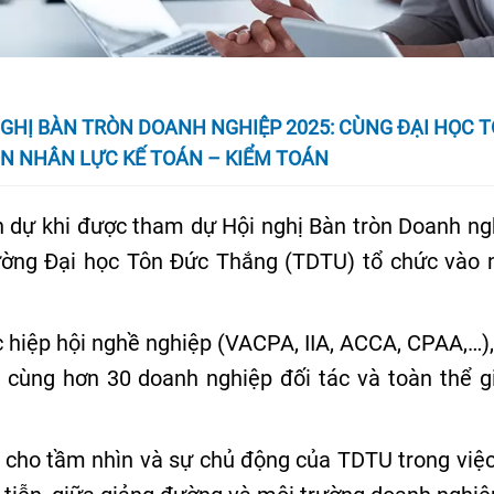
NGHỊ BÀN TRÒN DOANH NGHIỆP 2025: CÙNG ĐẠI HỌC 
N NHÂN LỰC KẾ TOÁN – KIỂM TOÁN
 dự khi được tham dự Hội nghị Bàn tròn Doanh ng
ường Đại học Tôn Đức Thắng (TDTU) tổ chức vào 
c hiệp hội nghề nghiệp (VACPA, IIA, ACCA, CPAA,…),
 cùng hơn 30 doanh nghiệp đối tác và toàn thể g
 cho tầm nhìn và sự chủ động của TDTU trong việc