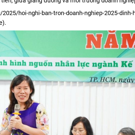
c tiễn, giữa giảng đường và môi trường doanh nghiệ
uc/2025/hoi-nghi-ban-tron-doanh-nghiep-2025-dinh-h
e
).