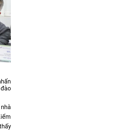
nhấn
 đào
 nhà
Kiểm
thấy