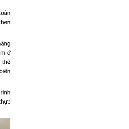
toàn
 then
năng
ếm ở
 thể
biến
rình
thực