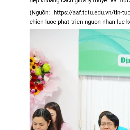
hẹp khoảng cách giữa lý thuyết và thự
(Nguồn:
https://aaf.tdtu.edu.vn/tin-t
chien-luoc-phat-trien-nguon-nhan-luc-k