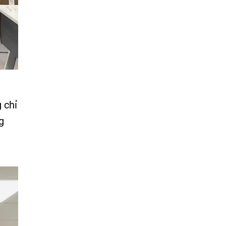
 chỉ
g