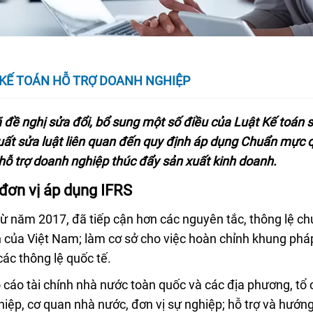
Ề KẾ TOÁN HỖ TRỢ DOANH NGHIỆP
đã đề nghị sửa đổi, bổ sung một số điều của Luật Kế toán 
uất sửa luật liên quan đến quy định áp dụng Chuẩn mực 
 hỗ trợ doanh nghiệp thúc đẩy sản xuất kinh doanh.
 đơn vị áp dụng IFRS
ừ năm 2017, đã tiếp cận hơn các nguyên tắc, thông lệ c
h của Việt Nam; làm cơ sở cho việc hoàn chỉnh khung pháp
ác thông lệ quốc tế.
áo cáo tài chính nhà nước toàn quốc và các địa phương, tổ
hiệp, cơ quan nhà nước, đơn vị sự nghiệp; hỗ trợ và hướn