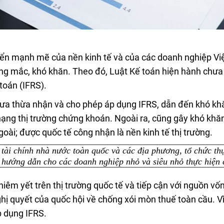
riển mạnh mẽ của nền kinh tế và của các doanh nghiệp Vi
ng mắc, khó khăn. Theo đó, Luật Kế toán hiện hành chưa
toán (IFRS).
chưa thừa nhận và cho phép áp dụng IFRS, dẫn đến khó kh
hạng thị trường chứng khoán. Ngoài ra, cũng gây khó khă
goài; được quốc tế công nhận là nền kinh tế thị trường.
 tài chính nhà nước toàn quốc và các địa phương, tổ chức th
 hướng dẫn cho các doanh nghiệp nhỏ và siêu nhỏ thực hiện 
iêm yết trên thị trường quốc tế và tiếp cận với nguồn vốn
nghị quyết của quốc hội về chống xói mòn thuế toàn cầu. Vì
p dụng IFRS.