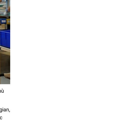
hù
gian,
ác