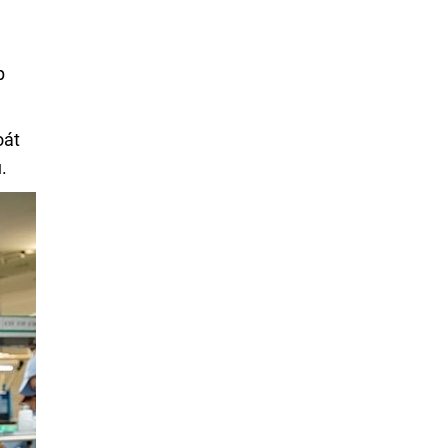
p
oát
.