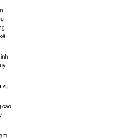
ôn
sự
ng
 kế
hính
quy
 vi,
g cao
ự
hạm