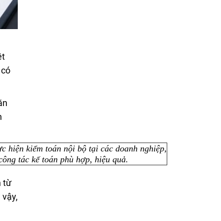
ệt
 có
ăn
n
ực hiện kiểm toán nội bộ tại các doanh nghiệp,
công tác kế toán phù hợp, hiệu quả.
 từ
 vậy,