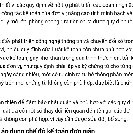
thiết vì các quy định về hỗ trợ phát triển các doanh nghiệ
ho công tác kế toán của đơn vị; nâng cao tính minh bạch và
ó quy mô lớn; phòng chống rửa tiền chưa được quy định rõ
 đẩy phát triển công nghệ thông tin và chuyển đổi số tro
vị, nhiều quy định của Luật kế toán còn chưa phù hợp với
h vực kế toán, gây khó khăn trong quá trình thực hiện, tốn
của đơn vị, như quy định phải lập và ký chứng từ cho từng
ị ngày càng nhiều, một số tự sinh ra từ hệ thống phần m
ký trên mọi chứng từ không còn phù hợp, đặc biệt là chứn
àn thiện để đảm bảo nhất quán và phù hợp với các quy đị
luật đã có một số thay đổi liên quan đến tên gọi các đơn 
 không còn phù hợp, vì vậy cần được sửa đổi, bổ sung.
 áp dụng chế độ kế toán đơn giản