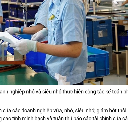
anh nghiệp nhỏ và siêu nhỏ thực hiện công tác kế toán p
n của các doanh nghiệp vừa, nhỏ, siêu nhỏ; giảm bớt thời 
g cao tính minh bạch và tuân thủ báo cáo tài chính của c