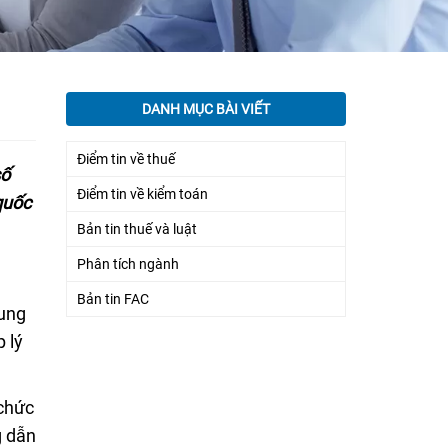
DANH MỤC BÀI VIẾT
Điểm tin về thuế
số
Điểm tin về kiểm toán
quốc
Bản tin thuế và luật
Phân tích ngành
Bản tin FAC
hung
 lý
 chức
g dẫn