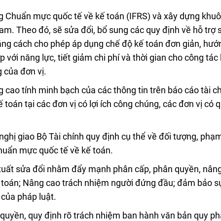
ng Chuẩn mực quốc tế về kế toán (IFRS) và xây dựng khu
Nam. Theo đó, sẽ sửa đổi, bổ sung các quy định về hỗ trợ 
bằng cách cho phép áp dụng chế độ kế toán đơn giản, hướ
 với năng lực, tiết giảm chi phí và thời gian cho công tác
 của đơn vị.
g cao tính minh bạch của các thông tin trên báo cáo tài c
 toán tại các đơn vị có lợi ích công chúng, các đơn vị có 
nghị giao Bộ Tài chính quy định cụ thể về đối tượng, phạm
chuẩn mực quốc tế về kế toán.
ề xuất sửa đổi nhằm đẩy mạnh phân cấp, phân quyền, nân
kế toán; Nâng cao trách nhiệm người đứng đầu; đảm bảo s
 của pháp luật.
quyền, quy định rõ trách nhiệm ban hành văn bản quy p