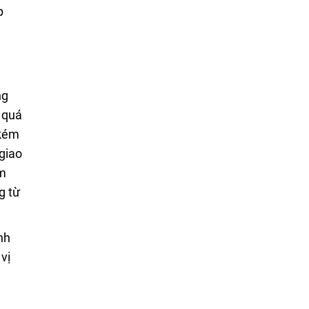
p
ng
 quá
 kém
 giao
ềm
g từ
nh
vị